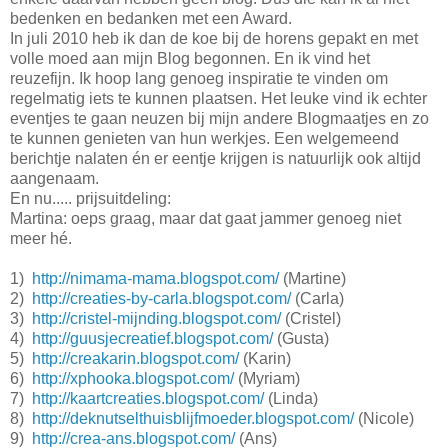
bedenken en bedanken met een Award.
In juli 2010 heb ik dan de koe bij de horens gepakt en met
volle moed aan mijn Blog begonnen. En ik vind het
reuzefijn. Ik hoop lang genoeg inspiratie te vinden om
regelmatig iets te kunnen plaatsen. Het leuke vind ik echter
eventjes te gaan neuzen bij mijn andere Blogmaatjes en zo
te kunnen genieten van
hun werkjes. Een welgemeend
berichtje nalaten én er eentje krijgen is natuurlijk ook altijd
aangenaam.
En nu..... prijsuitdeling:
Martina: oeps graag, maar dat gaat jammer genoeg niet
meer hé.
1)
http://nimama-mama.blogspot.com/
(Martine)
2)
http://creaties-by-carla.blogspot.com/
(Carla)
3)
http://cristel-mijnding.blogspot.com/
(Cristel)
4)
http://guusjecreatief.blogspot.com/
(Gusta)
5)
http://creakarin.blogspot.com/
(Karin)
6)
http://xphooka.blogspot.com/
(Myriam)
7)
http://kaartcreaties.blogspot.com/
(Linda)
8)
http://deknutselthuisblijfmoeder.blogspot.com/
(Nicole)
9)
http://crea-ans.blogspot.com/
(Ans)